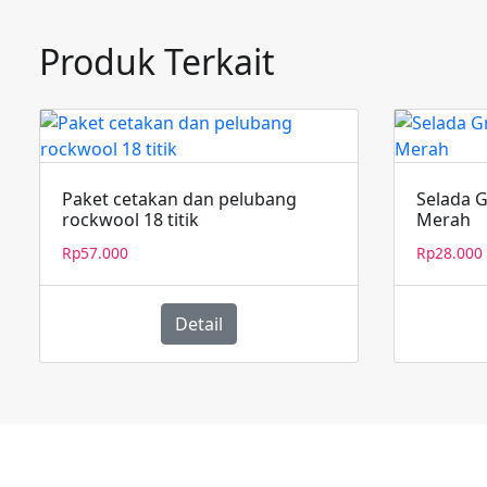
dan
pelubang
Produk Terkait
rockwool
30
titik
Paket cetakan dan pelubang
Selada 
rockwool 18 titik
Merah
Rp
57.000
Rp
28.000
Detail