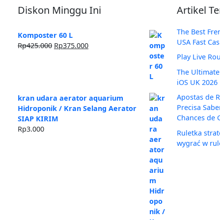
Diskon Minggu Ini
Artikel T
The Best Fr
Komposter 60 L
USA Fast Cas
Harga
Harga
Rp
425.000
Rp
375.000
aslinya
saat
Play Live Ro
adalah:
ini
The Ultimate
Rp425.000.
adalah:
iOS UK 2026
Rp375.000.
Apostas de R
kran udara aerator aquarium
Precisa Sabe
Hidroponik / Kran Selang Aerator
Chances de 
SIAP KIRIM
Rp
3.000
Ruletka stra
wygrać w rul