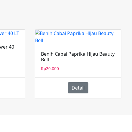
ower 40
Benih Cabai Paprika Hijau Beauty
Bell
rga
t
Rp
20.000
lah:
1.400.000.
Detail