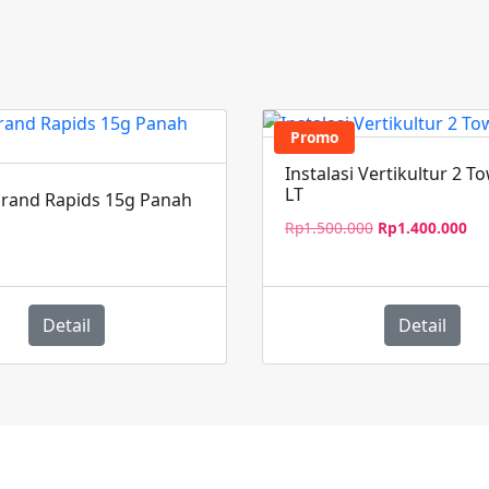
Promo
Instalasi Vertikultur 2 T
LT
Grand Rapids 15g Panah
Harga
Ha
Rp
1.500.000
Rp
1.400.000
aslinya
saa
adalah:
ini
Rp1.500.000.
ada
Rp
Detail
Detail