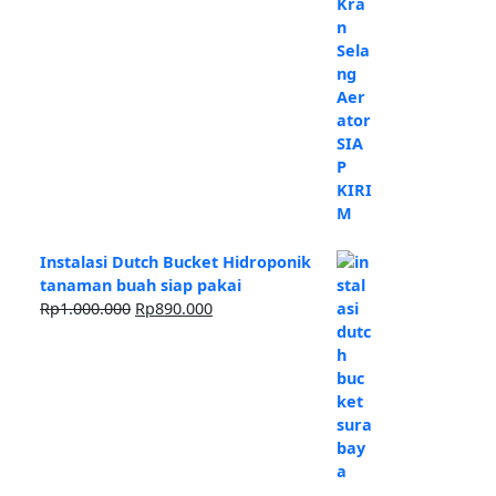
Instalasi Dutch Bucket Hidroponik
tanaman buah siap pakai
Harga
Harga
Rp
1.000.000
Rp
890.000
aslinya
saat
adalah:
ini
Rp1.000.000.
adalah:
Rp890.000.