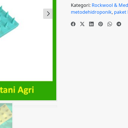
pelubang
Kategori:
Rockwool & Med
rockwool
metodehidroponik
,
paket 
30
titik