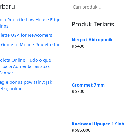
erbaru
Pencarian
untuk:
ench Roulette Low House Edge
Produk Terlaris
inos
ulette USA for Newcomers
Netpot Hidroponik
 Guide to Mobile Roulette for
Rp
400
oleta Online: Tudo o que
r para Aumentar as suas
Ganhar
tegie bonus powitalny: Jak
Grommet 7mm
etkę online
Rp
700
Rockwool Upuper 1 Slab
Rp
85.000