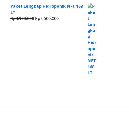
Paket Lengkap Hidroponik NFT 168
LT
Harga
Harga
Rp
8.900.000
Rp
8.500.000
aslinya
saat
adalah:
ini
Rp8.900.000.
adalah:
Rp8.500.000.