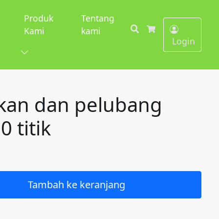
Produk
Tentang
Search
Kami
kami
Cart
Login
akan dan pelubang
 titik
Tambah ke keranjang