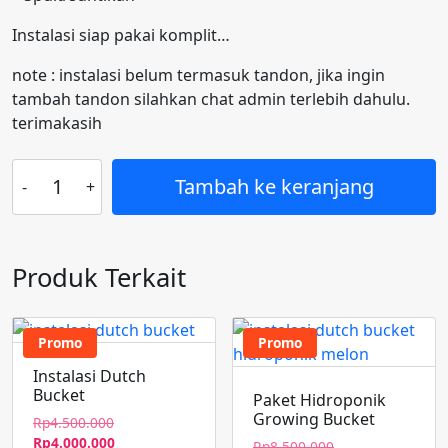
Instalasi siap pakai komplit…
note : instalasi belum termasuk tandon, jika ingin
tambah tandon silahkan chat admin terlebih dahulu.
terimakasih
Kuantitas
Tambah ke keranjang
Instalasi
Dutch
Bucket
Hidroponik
Produk Terkait
tanaman
buah
siap
Promo
Promo
pakai
Instalasi Dutch
Bucket
Paket Hidroponik
Growing Bucket
Harga
Rp
4.500.000
aslinya
Harga
Rp
4.000.000
Harga
Rp
8.500.000