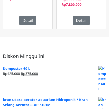
adalah:
saat
aslinya
Harga
Rp
7.800.000
Rp4.500.000.
ini
adalah:
saat
adalah:
Rp8.500.000.
ini
Rp4.000.000.
adalah:
Detail
Detail
Rp7.800.000.
Diskon Minggu Ini
Komposter 60 L
Harga
Harga
Rp
425.000
Rp
375.000
aslinya
saat
adalah:
ini
Rp425.000.
adalah:
Rp375.000.
kran udara aerator aquarium Hidroponik / Kran
Selang Aerator SIAP KIRIM