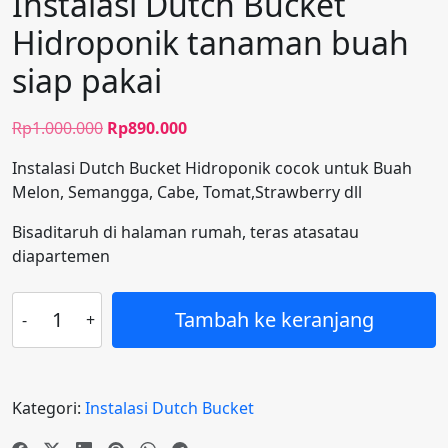
Instalasi Dutch Bucket
Hidroponik tanaman buah
siap pakai
Harga
Harga
Rp
1.000.000
Rp
890.000
aslinya
saat
Instalasi Dutch Bucket Hidroponik cocok untuk Buah
adalah:
ini
Melon, Semangga, Cabe, Tomat,Strawberry dll
Rp1.000.000.
adalah:
Rp890.000.
Bisaditaruh di halaman rumah, teras atasatau
diapartemen
Kuantitas
Tambah ke keranjang
Instalasi
Dutch
Bucket
Hidroponik
Kategori:
Instalasi Dutch Bucket
tanaman
buah