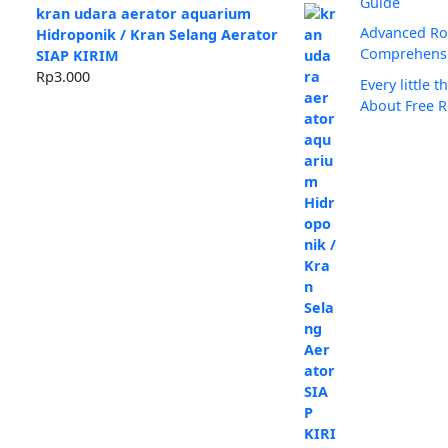
Guide
kran udara aerator aquarium
Advanced Rou
Hidroponik / Kran Selang Aerator
Comprehensi
SIAP KIRIM
Rp
3.000
Every little
About Free R