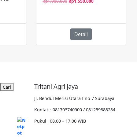
Harga
Harga
Rp
1.900.000
Rp
1.550.000
aslinya
saat
adalah:
ini
Rp1.900.000.
adalah:
Rp1.550.000.
Detail
.
Tritani Agri jaya
Cari
Jl. Bendul Merisi Utara I no 7 Surabaya
Kontak : 081703740900 / 081259888284
Pukul : 08.00 – 17.00 WIB