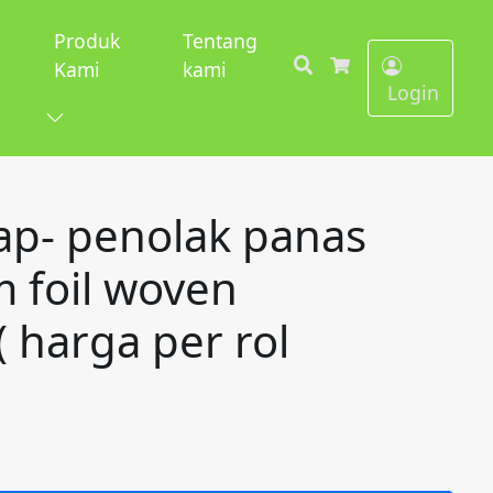
Produk
Tentang
Search
Kami
kami
Cart
Login
tap- penolak panas
 foil woven
( harga per rol