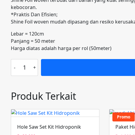
kebocoran.
*Praktis Dan Efisien;
Shine Foil woven mudah dipasang dan resiko kerusaka
Lebar = 120cm
Panjang = 50 meter
Harga diatas adalah harga per rol (50meter)
Kuantitas
Insulasi
atap-
penolak
panas
Produk Terkait
alumunium
foil
woven
Promo
metalizing(
Hole Saw Set Kit Hidroponik
Paket H
harga
per