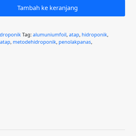
Tambah ke keranjang
idroponik
Tag:
alumuniumfoil
,
atap
,
hidroponik
,
iatap
,
metodehidroponik
,
penolakpanas
,