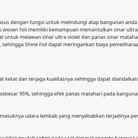
n khusus dengan fungsi untuk melindungi atap bangunan and
enis woven foil memiliki kemampuan memantulkan sinar ultr
at untuk melawan sinar ultra violet dan panas sinar mata
, sehingga Shine Foil dapat meringankan biaya pemelihar
at ketat dan terjaga kualitasnya sehingga dapat diandalk
sebesar 95%, sehingga efek panas matahari pada banguna
ah masuknya udara lembab yang menyebabkan terjadinya
gga tidak mudah robek pada saat digunakan serta berguna 