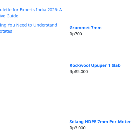
lette for Experts India 2026: A
ve Guide
 thing You Need to Understand
Grommet 7mm
otates
Rp
700
Rockwool Upuper 1 Slab
Rp
85.000
Selang HDPE 7mm Per Meter
Rp
3.000