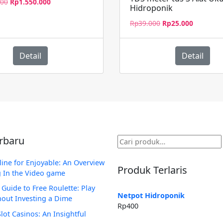
Harga
Harga
000
Rp
1.550.000
Hidroponik
aslinya
saat
adalah:
ini
Harga
Harga
Rp
39.000
Rp
25.000
Rp1.900.000.
adalah:
aslinya
saat
Rp1.550.000.
adalah:
ini
Rp39.000.
adalah:
Detail
Detail
Rp25.000
erbaru
Pencarian
untuk:
line for Enjoyable: An Overview
Produk Terlaris
g In the Video game
 Guide to Free Roulette: Play
Netpot Hidroponik
out Investing a Dime
Rp
400
lot Casinos: An Insightful