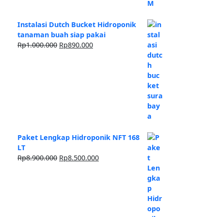
Instalasi Dutch Bucket Hidroponik
tanaman buah siap pakai
Harga
Harga
Rp
1.000.000
Rp
890.000
aslinya
saat
adalah:
ini
Rp1.000.000.
adalah:
Rp890.000.
Paket Lengkap Hidroponik NFT 168
LT
Harga
Harga
Rp
8.900.000
Rp
8.500.000
aslinya
saat
adalah:
ini
Rp8.900.000.
adalah:
Rp8.500.000.