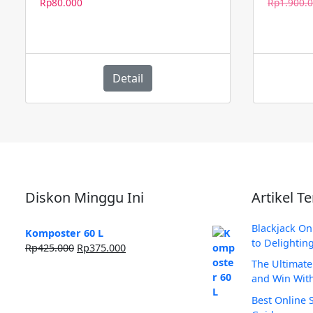
Rp
80.000
Rp
1.900.
rol
50meter)
Detail
Diskon Minggu Ini
Artikel T
Blackjack On
Komposter 60 L
to Delightin
Harga
Harga
Rp
425.000
Rp
375.000
aslinya
saat
The Ultimate
adalah:
ini
and Win With
Rp425.000.
adalah:
Best Online S
Rp375.000.