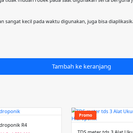
n sangat kecil pada waktu digunakan, juga bisa diaplikas
Tambah ke keranjang
Promo
idroponik R4
TDS meter tds 3 Alat Uku