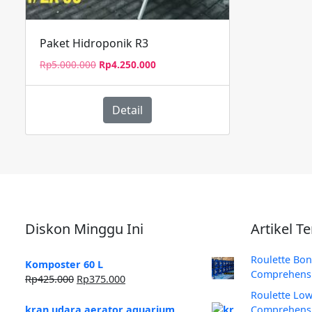
Paket Hidroponik R3
Harga
Harga
Rp
5.000.000
Rp
4.250.000
aslinya
saat
adalah:
ini
Rp5.000.000.
adalah:
Detail
Rp4.250.000.
Diskon Minggu Ini
Artikel T
Roulette Bon
Komposter 60 L
Comprehensi
Harga
Harga
Rp
425.000
Rp
375.000
aslinya
saat
Roulette Low
adalah:
ini
kran udara aerator aquarium
Comprehensi