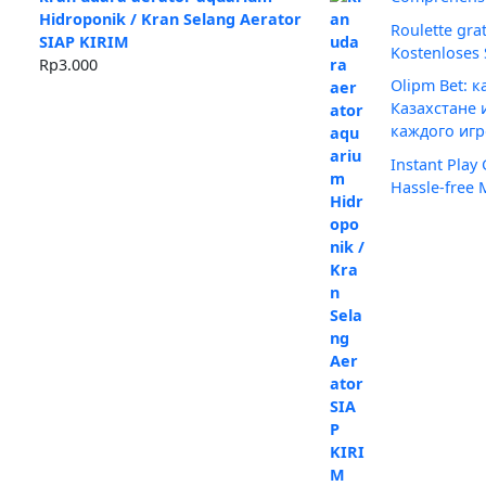
Rp425.000.
adalah:
Hidroponik / Kran Selang Aerator
Roulette gra
Rp375.000.
SIAP KIRIM
Kostenloses 
Rp
3.000
Olipm Bet: к
Казахстане 
каждого игр
Instant Play
Hassle-free 