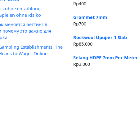
Rp
400
tis ohne einzahlung:
Spielen ohne Risiko
Grommet 7mm
Rp
700
ак меняется беттинг в
и почему это важно для
Rockwool Upuper 1 Slab
ока
Rp
85.000
 Gambling Establishments: The
Means to Wager Online
Selang HDPE 7mm Per Meter
Rp
3.000