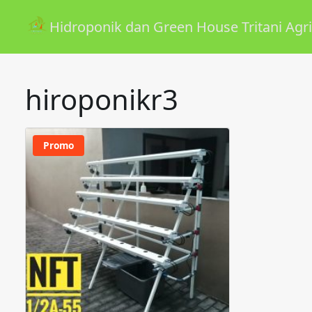
Hidroponik dan Green House Tritani Agri
hiroponikr3
Promo