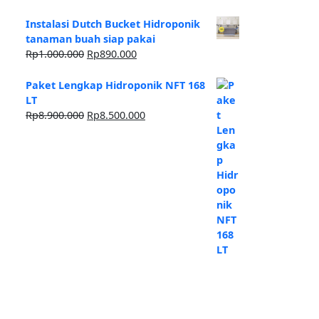
Instalasi Dutch Bucket Hidroponik
tanaman buah siap pakai
Harga
Harga
Rp
1.000.000
Rp
890.000
aslinya
saat
adalah:
ini
Paket Lengkap Hidroponik NFT 168
Rp1.000.000.
adalah:
LT
Rp890.000.
Harga
Harga
Rp
8.900.000
Rp
8.500.000
aslinya
saat
adalah:
ini
Rp8.900.000.
adalah:
Rp8.500.000.